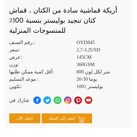
أريكة قماشية سادة من الكتان ، قماش
كتان تنجيد بوليستر بنسبة 100٪
للمنسوجات المنزلية
OYD845
رقم الصنف.:
2.7-3.2USD
سعر:
عرض:
145CM
360GSM
وزن:
800 متر لكل لون
أقل كمية ممكن طلبها:
20-30 يوما
موعد التسليم :
100٪ بوليستر
تكوين:
شارك في
أضف إلى السلة
اتصل الآن