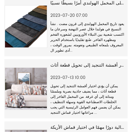
يعد الحفاظ على المخمل الهولندي أمرًا بسيطًا نسبيًا
2023-07-20 07:00
يعود تاريخ المخمل الهولندي إلى قرون مضت . نشأ
النسيج في هولندا خلال عصر النهضة وسرعان ما
اكتسب شعبية بين النبلاء الأوروبيين لشعوره الفخم
ومظهره الفاخر. صُنع تقليديًا باستخدام الحرير
المعروف بلمعانه الطبيعي ونعومته. بمرور الوقت ،
أدى تطوير ال...
يمكن أن يؤدي اختيار أقمشة التنجيد إلى تحويل قطعة أثاث
2023-07-13 10:00
يمكن أن يؤدي اختيار أقمشة التنجيد إلى تحويل
قطعة أثاث ، مما يضيف جاذبية بصرية وملمسًا
ومتانة إلى أي غرفة. من المخمل الفاخر إلى
الخلطات الاصطناعية القوية وسهلة التنظيف ،
يمكن أن يضمن فهم العوامل الرئيسية التي يجب
مراعاتها اختيار قماش التنجيد ...
يلعب الأسلوب والجاذبية الجمالية دورًا مهمًا في اختيار قماش الأريكة