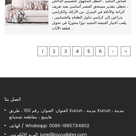
قماش التنجيد ، البطل المجهول للتصميم الداخلي
، تحظى بتقدير مستحق كعنصر أساسي يعيد تعريف
الراحة والأناقة في المنزل. من الأرائك والكراسي
بذراعين إلى كراسي تناول الطعام والعثمانيين ،
يلعب اختيار أقمشة التنجيد دورًا محوريًا في تحويل
قطعة الأثاث ...
1
2
3
4
5
6
›
››
اتصل بنا
العنوان: العنوان: رقم 150 ، طريق Xucun ، مدينة Xucun ، مدينة
هاينينغ ، مقاطعة تشجيانغ
الهاتف / Whatsapp: 0086-18857316802
june@ouyudatex.com
البريد الإلكتروني: