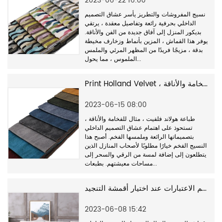
2023-06-22 16:00
نسيج المفروشات والتطريز يأسر عشاق التصميم
الداخلي بحرفية رائعة وتفاصيل معقدة ، يرتقي
بديكور المنزل إلى آفاق جديدة من الفن والأناقة.
يوفر هذا القماش ، المزين بأنماط وزخارف مخيطة
بدقة ، مزيجًا فريدًا من المظهر المرئي والملمس
الملموس ، مما يحول...
Print Holland Velvet ، مثال للفخامة والأناقة
2023-06-15 08:00
طباعة هولاند فلفيت ، مثال للفخامة والأناقة ،
تستحوذ على اهتمام عشاق التصميم الداخلي
بتصميماتها الرائعة وملمسها الفخم. أصبح هذا
النسيج الفخم خيارًا مطلوبًا لأصحاب المنازل الذين
يتطلعون إلى إضافة لمسة من الرقي والسحر إلى
مساحات معيشتهم. بطبعات...
تعتبر المتانة من أهم الاعتبارات عند اختيار أقمشة التنجيد
2023-06-08 15:42