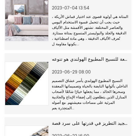
2023-07-04 13:54
المتانة هي أولوية قصوى عند اختيار قماش الأريكة ،
حيث يجب أن تتحمل قسوة الاستخدام اليومي
والعناصر المختلفة. تشتهر الأقمشة مثل الألياف
الدقيقة والجلد والبوليستر المنسوج بمتانة ممتازة.
تُعرف الألياف الدقيقة ، وهي مادة اصطناعية ،
بكونها مقاومة ل...
واحدة من السمات الرائعة للنسيج المطبوع الهولندي هو تنوعه
2023-06-29 08:00
النسيج المطبوع الهولندي يأسر عشاق التصميم
الداخلي بألوانها النابضة بالحياة وتصميماتها المعقدة
وسحرها الخالد ، مما يجعلها خيارًا شائعًا لأصحاب
المنازل الذين يتطلعون إلى إضفاء الإبداع والجاذبية
المرئية على مساحات معيشتهم. مع أصوله
المتجذرة بعم...
تتمثل إحدى السمات الرائعة لأقمشة تنجيد التطريز في قدرتها على سرد قصة