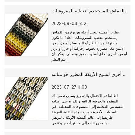
نسيج أريكة التنجيد والتطريز هو نوع من القماش المستخدم لتغطية المفروشات
2023-08-04 14:21
تطريز أقمشة تنجيد أريكة هو نوع من القماش
يستخدم لتغطية المفروشات ، عادةً ما تكون
مصنوعة من القطن أو البوليستر أو مزيج من
الاثنين معًا. مطرزة بخيوط زخرفية أو خرز أو ترتر
أو مواد أخرى لخلق أسلوب مميز وجمالي. يمكن أن
يتم التطر...
ميزة أخرى لنسيج الأريكة المطرز هو متانته
2023-07-27 11:00
لطالما تم الاحتفال بالتطريز بسبب تصميماته
المعقدة والحرفية الرائعة والقدرة على إضافة
لمسة من الفخامة إلى المنسوجات المختلفة. في
السنوات الأخيرة ، وجدت هذه التقنية العريقة
طريقها إلى عالم أقمشة الأريكة ، لترتقي
بالمفروشات إلى مستويات جديدة من...