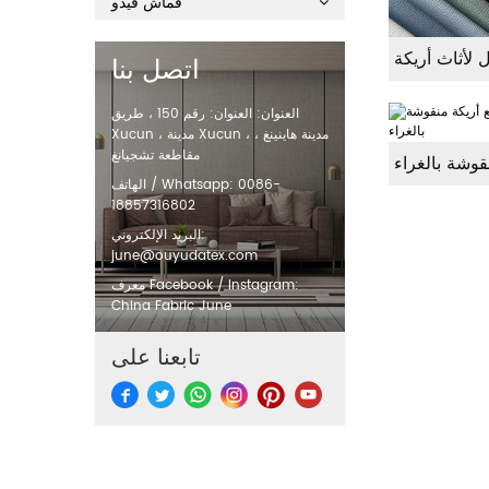
قماش فيدو
اتصل بنا
العنوان: العنوان: رقم 150 ، طريق
Xucun ، مدينة Xucun ، مدينة هاينينغ ،
مقاطعة تشجيانغ
الهاتف / Whatsapp: 0086-
18857316802
البريد الإلكتروني:
june@ouyudatex.com
معرف Facebook / Instagram:
China Fabric June
تابعنا على