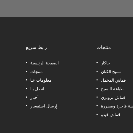
منتجات
رابط سريع
جاكار
الصفحة الرئيسية
نسيج الكتان
منتجات
قماش المخمل
معلومات عنا
طباعة النسيج
اتصل بنا
قماش برونزي
أخبار
ة فاخرة ومطرزة
إرسال استفسار
قماش فيدو