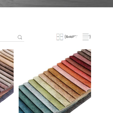
{$vid?'':'
'}