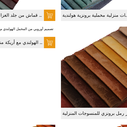
 منزلية مخملية برونزية هولندية
نسيج من جلد الغزال الصيني ، نسيج مخملي من جلد الغزال ، قماش قماش من جلد الغزال لأثاث أريكة
تصميم أوروبي من المخمل الهولندي مع أريكة منقوشة بالغراء