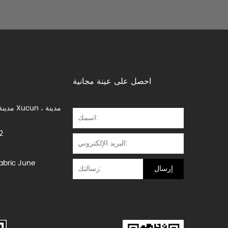
احصل على عينة مجانية
ا
معرف c June