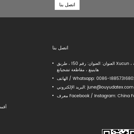
اتصل بنا
اتصل بنا
العنوان: العنوان: رقم 150 ، طريق Xucun ، مدينة Xucun ، مدينة
هاينينغ ، مقاطعة تشجيانغ
لهاتف / Whatsapp: 0086-18857316802
june@ouyudatex.com
البريد الإلكتروني:
Facebook / Instagram: China Fabri
أقمش