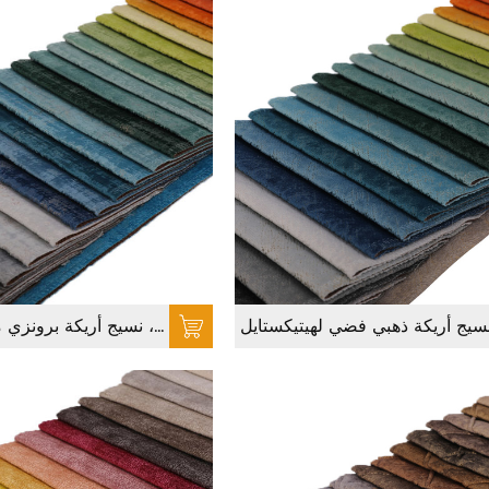
نسيج هولندي فضي برونزي ، نسيج أريكة برونزي محبوك للأثاث