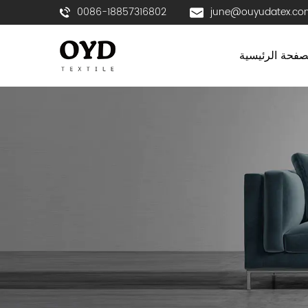
0086-18857316802
june@ouyudatex.co
صفحة الرئيسية