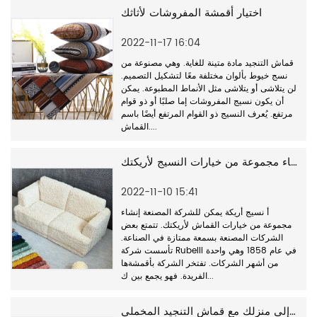
اختيار أقمشة المفروشات لأثاثك
2022-11-17 16:04
قماش التنجيد مادة متينة للغاية. وهي مصنوعة من
نسج خيوط بألوان مختلفة معًا لتشكيل التصميم.
لن يتلاشى أو يتلاشى مثل الأنماط المطبوعة. يمكن
أن يكون نسيج المفروشات إما صلبًا أو ذو قوام
مرتفع. يُعرف النسيج ذو القوام المرتفع أيضًا باسم
القماش....
يمكن لمصنع قماش الأريكة إنشاء مجموعة من خيارات النسيج لأريكتك
2022-11-10 15:41
أ نسيج أريكة يمكن للشركة المصنعة إنشاء
مجموعة من خيارات القماش لأريكتك. تتمتع بعض
الشركات المصنعة بسمعة ممتازة في الصناعة.
تأسست شركة Rubelli في عام 1858 وهي واحدة
من أشهر الشركات. تفتخر الشركة بأقمشةها
الفريدة. فهو يجمع بين ك...
أضف لمسة من الرقي إلى منزلك مع قماش التنجيد المخملي