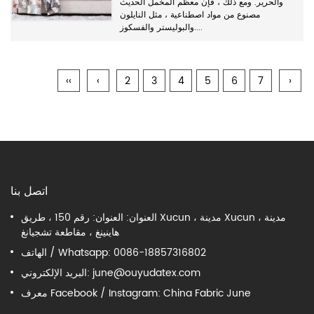
والحرير. ومع ذلك ، فإن معظم المخمل الحديث
مصنوع من مواد اصطناعية ، مثل النايلون
والبوليستر والفسكوز....
‹‹
‹
2
3
4
5
6
7
›
اتصل بنا
العنوان: العنوان: رقم 150 ، طريق Xucun ، مدينة Xucun ، مدينة
هاينينغ ، مقاطعة تشجيانغ
الهاتف / Whatsapp: 0086-18857316802
june@ouyudatex.com
البريد الإلكتروني:
معرف Facebook / Instagram: China Fabric June