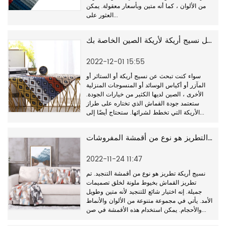
من الألوان ، كما أنه متين وبأسعار معقولة. يمكن
العثور على...
كيفية اختيار أفضل نسيج أريكة لأريكة الصين الخاصة بك
2022-12-01 15:55
سواء كنت تبحث عن نسيج أريكة أو الستائر أو
المآزر أو أكياس الوسائد أو المنسوجات المنزلية
الأخرى ، الصين لديها الكثير من خيارات الجودة.
ستعتمد جودة القماش الذي تختاره على طراز
الأريكة التي تخطط لشرائها. ستحتاج أيضًا إلى...
نسيج أريكة التطريز هو نوع من أقمشة المفروشات.
2022-11-24 11:47
نسيج أريكة تطريز هو نوع من أقمشة التنجيد. تم
تطريز القماش بخيوط ملونة لخلق تصميمات
جميلة. إنه اختيار شائع للتنجيد لأنه متين وطويل
الأمد. يأتي في مجموعة متنوعة من الألوان والأنماط
والأحجام. يمكن استخدام هذه الأقمشة في صن...