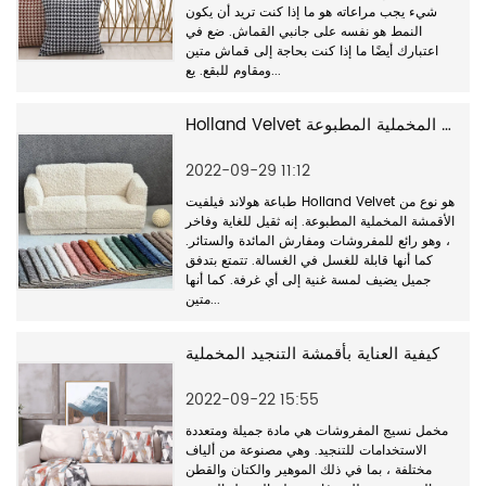
شيء يجب مراعاته هو ما إذا كنت تريد أن يكون
النمط هو نفسه على جانبي القماش. ضع في
اعتبارك أيضًا ما إذا كنت بحاجة إلى قماش متين
ومقاوم للبقع. يع...
Holland Velvet هو نوع من الأقمشة المخملية المطبوعة.
2022-09-29 11:12
طباعة هولاند فيلفيت Holland Velvet هو نوع من
الأقمشة المخملية المطبوعة. إنه ثقيل للغاية وفاخر
، وهو رائع للمفروشات ومفارش المائدة والستائر.
كما أنها قابلة للغسل في الغسالة. تتمتع بتدفق
جميل يضيف لمسة غنية إلى أي غرفة. كما أنها
متين...
كيفية العناية بأقمشة التنجيد المخملية
2022-09-22 15:55
مخمل نسيج المفروشات هي مادة جميلة ومتعددة
الاستخدامات للتنجيد. وهي مصنوعة من ألياف
مختلفة ، بما في ذلك الموهير والكتان والقطن