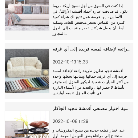
إذا كنت في السوق من أجل نسيج أريكة ، ربما
تكون قد صادفت عبارة "جملة أقمشة الأرائك". في
الأساس ، إنها فرصة عمل تتيح لك شراء كمية
كبيرة من القماش بسعر منخفض للغاية. ويمكنه
أيضًا أن يجعل شركتك تصدر منتجات إلى الدول
المجاور...
نسيج المفروشات والتطريز طريقة رائعة لإضافة لمسة فريدة إلى أي غرفة.
2022-10-13 15:33
أقمشة تنجيد تطريز طريقة رائعة لإضافة لمسة
فريدة إلى أي غرفة. جمالها ومتانتها يجعلها واحدة
من أكثر الخيارات شعبية لديكور المنزل. إنه متوفر
بأنماط لا حصر لها ، والعديد من الأسماء البارزة
في تأثيث المنزل تقدمه. أوليفين ...
كيفية اختيار مصنعي أقمشة تنجيد الجاكار
2022-10-08 11:29
عند اختيار قطعة جديدة من نسيج المفروشات و
ستحتاج إلى مراعاة بعض العوامل المهمة. أول