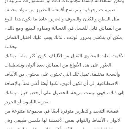
يمكن استخدامه لإنشاء مجموعات أثاث أو إكسسوارات منزلية أو
تصميمات زخرفية. يتم نسج أقمشة التطريز من مواد مختلفة
مثل القطن والكتان والصوف والحرير. عادة ما يكون هذا النوع
من القماش قابل للغسل في الغسالة ومقاوم للبقع. ومع ذلك ،
يمكن أن يتلاشى بمرور الوقت ، لذلك يجب عليك اختيار القماش
بحكمة.
الأقمشة ذات المحتوى الثقيل من الألياف تكون أكثر متانة.
يمكنك
العثور على هذه الأنواع من القماش بعدة ألوان وتشطيبات
وأنسجة مختلفة. تميل تلك التي تحتوي على محتوى من الألياف
الاصطناعية إلى أن تكون أقوى. لكنها أيضًا أغلى ثمناً. بالإضافة
إلى ذلك ، فهي ليست مريحة. للحصول على أرخص خيار ، يمكنك
تجربة النايلون أو الحرير.
أقمشة التنجيد والتطريز متوفرة أيضًا في مجموعة متنوعة من
الألوان ،
الأنماط والقوام. بعض الأقمشة لها ملمس طبيعي وهي