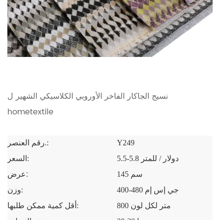
نسيج الجاكار الفاخر الأوروبي الكلاسيكي الشهير ل
hometextile
Y249
رقم العنصر.:
5.5-5.8 دولار / للمتر
السعر:
عرض:
145 سم
400-480 جي إس إم
وزن:
800 متر لكل لون
أقل كمية ممكن طلبها: