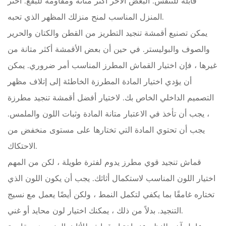
قابلة للتنفس. البعض الآخر أكثر متانة ومقاومة للبقع. اختر
المنزل المناسب لمنح منزلك المظهر الذي تحبه.
يمكن تصنيع أقمشة تنجيد التطريز من القطن والكتان والحرير
والصوف والبوليستر.
في حين أن بعض الأقمشة أكثر متانة من
غيرها ، فإن اختيار القماش المطرز المناسب أمر ضروري. يمكن
أن يؤدي اختيار المادة المطرزة الخاطئة إلى إتلاف مظهر
التصميم الداخلي الخاص بك. لاختيار أفضل أقمشة تنجيد مطرزة
، يجب أن تأخذ في الاعتبار متانة المادة وثبات اللون والملمس.
يجب أن تحتوي المادة التي تختارها على مستوى منخفض من
الاحتكاك.
قماش تنجيد قوي مطرز يدوم لفترة طويلة ،
لكن من المهم
اختيار اللون المناسب لاستكمال أثاثك. يجب أن يكون اللون الذي
تختاره غامقًا بما يكفي لتكمل النمط ، ولكن أيضًا يعمل مع نسيج
التنجيد. بدلاً من ذلك ، يمكنك اختيار لون محايد أو غني.