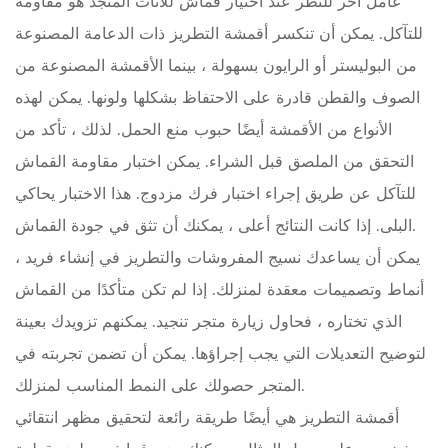
عامل آخر للنظر
عند اختيار قماش للأثاث المنجد هو مقاومة
للتآكل. يمكن أن تنكسر أقمشة التطريز ذات الدعامة المصنوعة
من البوليستر أو الرايون بسهولة ، بينما الأقمشة المصنوعة من
الصوف والقطن قادرة على الاحتفاظ بشكلها ولونها. يمكن لهذه
الأنواع من الأقمشة أيضًا حبوب منع الحمل. لذلك ، تأكد من
التحقق من الملصق قبل الشراء. يمكن اختبار مقاومة القماش
للتآكل عن طريق إجراء اختبار فرك مزدوج. هذا الاختبار يحاكي
البلى. إذا كانت النتائج أعلى ، يمكنك أن تثق في جودة القماش.
يمكن أن يساعدك نسيج المفروشات والتطريز في إنشاء فريد ،
أنماط وتصميمات معقدة لمنزلك. إذا لم تكن متأكدًا من القماش
الذي تختاره ، فحاول زيارة متجر تنجيد. يمكنهم تزويدك بعينة
لتوضيح التعديلات التي يجب إجراؤها. يمكن أن تضمن تجربته في
المتجر حصولك على النمط المناسب لمنزلك.
أقمشة التطريز هي أيضًا طريقة رائعة لتحقيق مظهر انتقائي