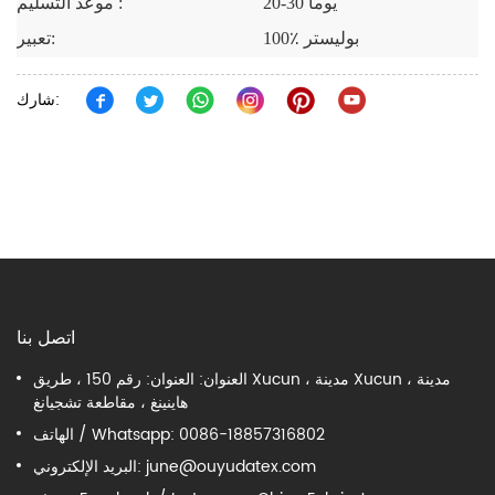
20-30 يوما
موعد التسليم :
100٪ بوليستر
تعبير:
شارك:
اتصل بنا
العنوان: العنوان: رقم 150 ، طريق Xucun ، مدينة Xucun ، مدينة
هاينينغ ، مقاطعة تشجيانغ
الهاتف / Whatsapp: 0086-18857316802
june@ouyudatex.com
البريد الإلكتروني: